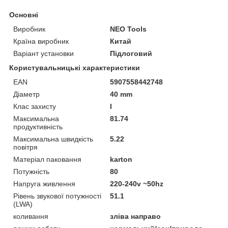
Основні
Виробник
NEO Tools
Країна виробник
Китай
Варіант установки
Підлоговий
Користувальницькі характеристики
EAN
5907558442748
Діаметр
40 mm
Клас захисту
I
Максимальна
81.74
продуктивність
Максимальна швидкість
5.22
повітря
Матеріал паковання
karton
Потужність
80
Напруга живлення
220-240v ~50hz
Рівень звукової потужності
51.1
(LWA)
коливання
зліва направо