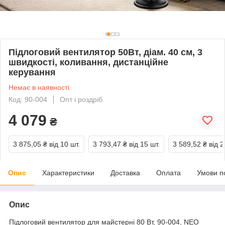
Підлоговий вентилятор 50Вт, діам. 40 см, 3
швидкості, коливання, дистанційне
керування
Немає в наявності
Код: 90-004
Опт і роздріб
4 079
₴
3 875,05 ₴
від 10 шт.
3 793,47 ₴
від 15 шт.
3 589,52 ₴
від 2
Опис
Характеристики
Доставка
Оплата
Умови п
Опис
Підлоговий вентилятор для майстерні 80 Вт, 90-004, NEO