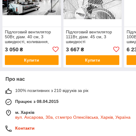
Підлоговий вентилятор
Підлоговий вентилятор
Підл
50Вт, діам. 40 см, 3
111Вт, діам. 45 см, 3
100В
швидкості, коливання,
швидкості
швид
дистанційне керування
3 050
3 667
6 2
₴
₴
Купити
Купити
Про нас
100% позитивних з 210 відгуків за рік
Працює з 08.04.2015
м. Харків
вул. Ахсарова, 30а, ст.метро Олексіївська, Харків, Україна
Контакти