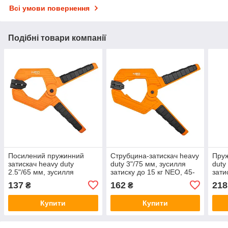
Всі умови повернення
Подібні товари компанії
Посилений пружинний
Струбцина-затискач heavy
Пруж
затискач heavy duty
duty 3"/75 мм, зусилля
duty
2.5"/65 мм, зусилля
затиску до 15 кг NEO, 45-
зати
затиску до 15 кг Neo, 45-
522
523
137
162
218
₴
₴
521
Купити
Купити