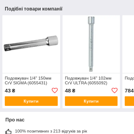
Подібні товари компанії
Подовжувач 1/4" 150мм
Подовжувач 1/4" 102мм
Подо
CrV SIGMA (6055431)
CrV ULTRA (6055092)
43
48
784
₴
₴
Купити
Купити
Про нас
100% позитивних з 213 відгуків за рік