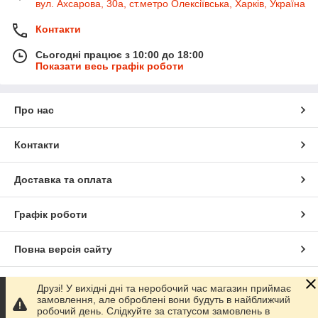
вул. Ахсарова, 30а, ст.метро Олексіївська, Харків, Україна
Контакти
Сьогодні працює з 10:00 до 18:00
Показати весь графік роботи
Про нас
Контакти
Доставка та оплата
Графік роботи
Повна версія сайту
Сайт створено на маркетплейсі
Prom.ua
Друзі! У вихідні дні та неробочий час магазин приймає
замовлення, але оброблені вони будуть в найближчий
робочий день. Слідкуйте за статусом замовлень в