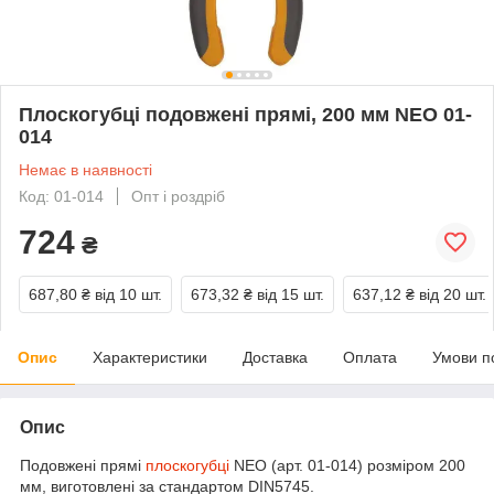
Плоскогубці подовжені прямі, 200 мм NEO 01-
014
Немає в наявності
Код: 01-014
Опт і роздріб
724
₴
687,80 ₴
від 10 шт.
673,32 ₴
від 15 шт.
637,12 ₴
від 20 шт.
Опис
Характеристики
Доставка
Оплата
Умови п
Опис
Подовжені прямі
плоскогубці
NEO (арт. 01-014) розміром 200
мм, виготовлені за стандартом DIN5745.