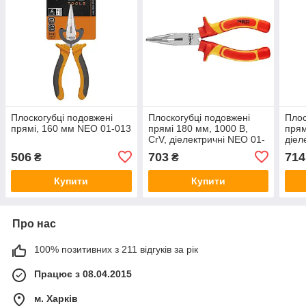
Плоскогубці подовжені
Плоскогубці подовжені
Плос
прямі, 160 мм NEO 01-013
прямі 180 мм, 1000 В,
прям
CrV, діелектричні NEO 01-
діел
224
506
703
714
₴
₴
Купити
Купити
Про нас
100% позитивних з 211 відгуків за рік
Працює з 08.04.2015
м. Харків