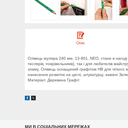
Опис
Олівець муляра 240 мм, 13-801, NEO, стане в нагоді 
теслярів, покрівельників), так і для любителів майст
зламу. Олівець оснащений графітом HB для чіткого 
нанесення розміток на цеглі, штукатурці, камені Зел
Матеріал: Деревина Графіт
МИ В СОЦІАЛЬНИХ МЕРЕЖАХ