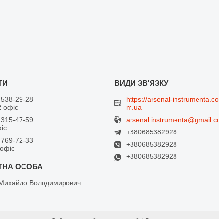
 538-29-28
https://arsenal-instrumenta.co
 офіс
m.ua
arsenal.instrumenta@gmail.
 315-47-59
фіс
+380685382928
 769-72-33
+380685382928
 офіс
+380685382928
Михайло Володимирович