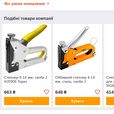
Всі умови повернення
Подібні товари компанії
Степлер 6-14 мм, скоби J
Оббивний степлер 4-14
Степ
41E906 Topex
мм, сталь, скоби J
для 
SIGM
663
648
414
₴
₴
Купити
Купити