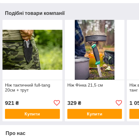
Подібні товари компанії
Ніж тактичний full-tang
Ніж Фінка 21,5 см
Ніж 
20см + трут
танг
921
329
1 0
₴
₴
Купити
Купити
Про нас