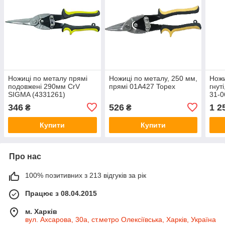
Ножиці по металу прямі
Ножиці по металу, 250 мм,
Ножи
подовжені 290мм CrV
прямі 01A427 Topex
гнут
SIGMA (4331261)
31-0
346
526
1 2
₴
₴
Купити
Купити
Про нас
100% позитивних з 213 відгуків за рік
Працює з 08.04.2015
м. Харків
вул. Ахсарова, 30а, ст.метро Олексіївська, Харків, Україна