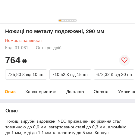
Ножиці по металу подовжені, 290 мм
Немає в наявності
Код: 31-061
Опт і роздріб
764
₴
725,80 ₴
від 10 шт.
710,52 ₴
від 15 шт.
672,32 ₴
від 20 шт.
Опис
Характеристики
Доставка
Оплата
Умови п
Опис
Ножиці вирубні видовжені NEO призначені до різання сталі
товщиною до 0,6 мм, загартованої сталі до 0,3 мм, алюмінію
до 1 мм, міді до 1,1 мм та пластику до 5 мм. Корпус