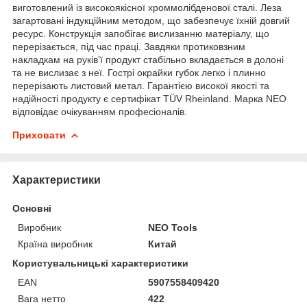
виготовлений із високоякісної хроммолібденової сталі. Леза
загартовані індукційним методом, що забезпечує їхній довгий
ресурс. Конструкція запобігає вислизанню матеріалу, що
перерізається, під час праці. Завдяки протиковзним
накладкам на руків’ї продукт стабільно вкладається в долоні
та не вислизає з неї. Гострі окрайки губок легко і плинно
перерізають листовий метал. Гарантією високої якості та
надійності продукту є сертифікат TÜV Rheinland. Марка NEO
відповідає очікуванням професіоналів.
Приховати
Характеристики
Основні
Виробник
NEO Tools
Країна виробник
Китай
Користувальницькі характеристики
EAN
5907558409420
Вага нетто
422