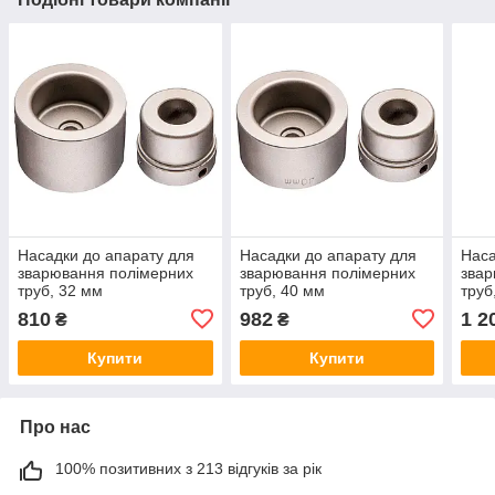
Насадки до апарату для
Насадки до апарату для
Наса
зварювання полімерних
зварювання полімерних
звар
труб, 32 мм
труб, 40 мм
труб
810
982
1 2
₴
₴
Купити
Купити
Про нас
100% позитивних з 213 відгуків за рік