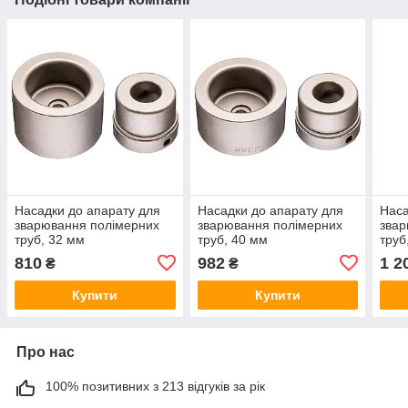
Насадки до апарату для
Насадки до апарату для
Наса
зварювання полімерних
зварювання полімерних
звар
труб, 32 мм
труб, 40 мм
труб
810
982
1 2
₴
₴
Купити
Купити
Про нас
100% позитивних з 213 відгуків за рік