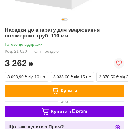
Насадки до апарату для зварювання
полімерних труб, 110 мм
Готово до відправки
Код: 21-020
Опт і роздріб
3 262
₴
3 098,90 ₴
від 10 шт.
3 033,66 ₴
від 15 шт.
2 870,56 ₴
від 2
Купити
або
Купити з
Що таке купити з Пром?