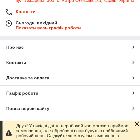
вул. Ахсарова, 30а, ст.метро Олексіївська, Харків, Україна
Контакти
Сьогодні вихідний
Показати весь графік роботи
Про нас
Контакти
Доставка та оплата
Графік роботи
Повна версія сайту
Сайт створено на маркетплейсі
Prom.ua
Друзі! У вихідні дні та неробочий час магазин приймає
замовлення, але оброблені вони будуть в найближчий
робочий день. Слідкуйте за статусом замовлень в
Політика конфіденційності