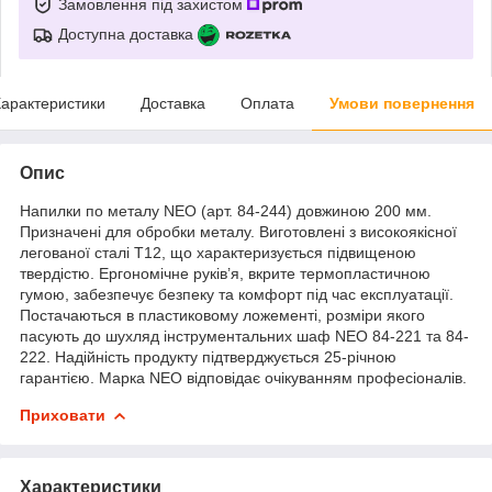
Замовлення під захистом
Доступна доставка
арактеристики
Доставка
Оплата
Умови повернення
Опис
Напилки по металу NEO (арт. 84-244) довжиною 200 мм.
Призначені для обробки металу. Виготовлені з високоякісної
легованої сталі T12, що характеризується підвищеною
твердістю. Ергономічне руків’я, вкрите термопластичною
гумою, забезпечує безпеку та комфорт під час експлуатації.
Постачаються в пластиковому ложементі, розміри якого
пасують до шухляд інструментальних шаф NEO 84-221 та 84-
222. Надійність продукту підтверджується 25-річною
гарантією. Марка NEO відповідає очікуванням професіоналів.
Приховати
Характеристики