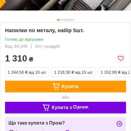
Напилки по металу, набір 5шт.
Готово до відправки
Код: 84-244
Опт і роздріб
1 310
₴
1 244,50 ₴
від 10 шт.
1 218,30 ₴
від 15 шт.
1 152,80 ₴
від 2
Купити
або
Купити з
Що таке купити з Пром?