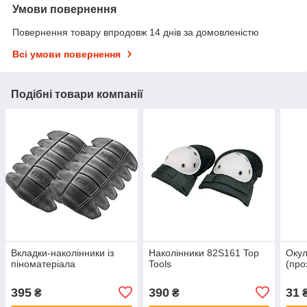
Умови повернення
Повернення товару впродовж 14 днів за домовленістю
Всі умови повернення
Подібні товари компанії
Вкладки-наколінники із
Наколінники 82S161 Top
Окул
піноматеріала
Tools
(про
395
390
31
₴
₴