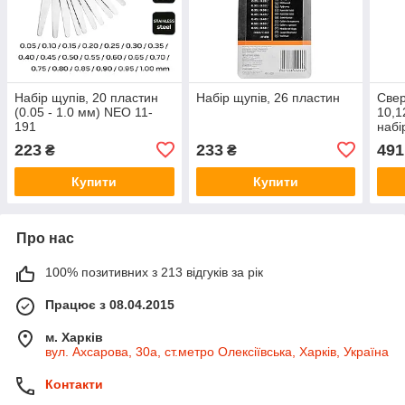
Набір щупів, 20 пластин
Набір щупів, 26 пластин
Свер
(0.05 - 1.0 мм) NEO 11-
10,1
191
набі
223
233
491
₴
₴
Купити
Купити
Про нас
100% позитивних з 213 відгуків за рік
Працює з 08.04.2015
м. Харків
вул. Ахсарова, 30а, ст.метро Олексіївська, Харків, Україна
Контакти