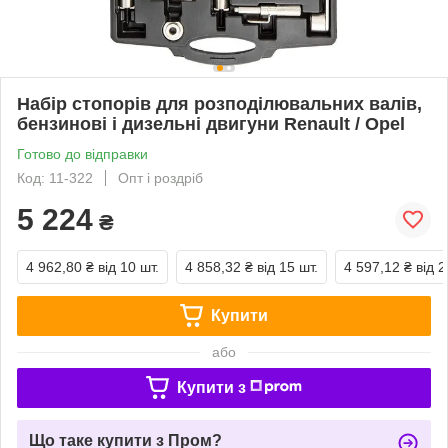
Набір стопорів для розподілювальних валів,
бензинові і дизельні двигуни Renault / Opel
Готово до відправки
Код: 11-322
Опт і роздріб
5 224
₴
4 962,80 ₴
від 10 шт.
4 858,32 ₴
від 15 шт.
4 597,12 ₴
від 2
Купити
або
Купити з
Що таке купити з Пром?