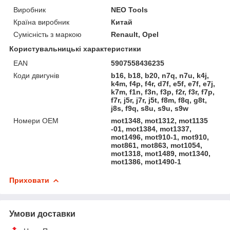
Виробник
NEO Tools
Країна виробник
Китай
Сумісність з маркою
Renault, Opel
Користувальницькі характеристики
EAN
5907558436235
Коди двигунів
b16, b18, b20, n7q, n7u, k4j,
k4m, f4p, f4r, d7f, e5f, e7f, e7j,
k7m, f1n, f3n, f3p, f2r, f3r, f7p,
f7r, j5r, j7r, j5t, f8m, f8q, g8t,
j8s, f9q, s8u, s9u, s9w
Номери OEM
mot1348, mot1312, mot1135
-01, mot1384, mot1337,
mot1496, mot910-1, mot910,
mot861, mot863, mot1054,
mot1318, mot1489, mot1340,
mot1386, mot1490-1
Приховати
Умови доставки