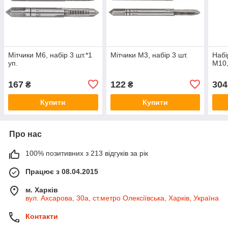
Мітчики M6, набір 3 шт.*1
Мітчики M3, набір 3 шт.
Набі
уп.
M10,
167
122
304
₴
₴
Купити
Купити
Про нас
100% позитивних з 213 відгуків за рік
Працює з 08.04.2015
м. Харків
вул. Ахсарова, 30а, ст.метро Олексіївська, Харків, Україна
Контакти