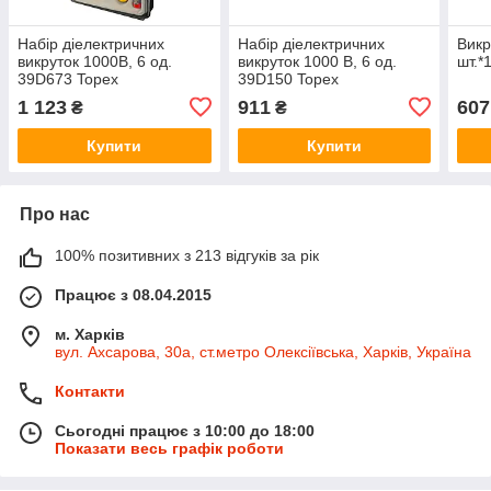
Набір діелектричних
Набір діелектричних
Викр
викруток 1000В, 6 од.
викруток 1000 В, 6 од.
шт.*1
39D673 Topex
39D150 Topex
1 123
911
607
₴
₴
Купити
Купити
Про нас
100% позитивних з 213 відгуків за рік
Працює з 08.04.2015
м. Харків
вул. Ахсарова, 30а, ст.метро Олексіївська, Харків, Україна
Контакти
Сьогодні працює з 10:00 до 18:00
Показати весь графік роботи