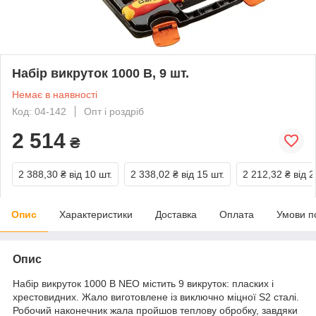
Набір викруток 1000 В, 9 шт.
Немає в наявності
Код: 04-142
Опт і роздріб
2 514
₴
2 388,30 ₴
від 10 шт.
2 338,02 ₴
від 15 шт.
2 212,32 ₴
від 2
Опис
Характеристики
Доставка
Оплата
Умови п
Опис
Набір викруток 1000 В NEO містить 9 викруток: пласких і
хрестовидних. Жало виготовлене із виключно міцної S2 сталі.
Робочий наконечник жала пройшов теплову обробку, завдяки