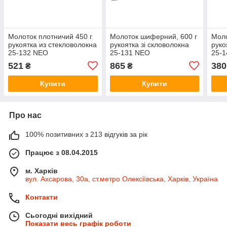
Молоток плотничий 450 г
Молоток шиферний, 600 г
Моло
рукоятка из стекловолокна
рукоятка зі скловолокна
руко
25-132 NEO
25-131 NEO
25-
521
865
380
₴
₴
Купити
Купити
Про нас
100% позитивних з 213 відгуків за рік
Працює з 08.04.2015
м. Харків
вул. Ахсарова, 30а, ст.метро Олексіївська, Харків, Україна
Контакти
Сьогодні вихідний
Показати весь графік роботи