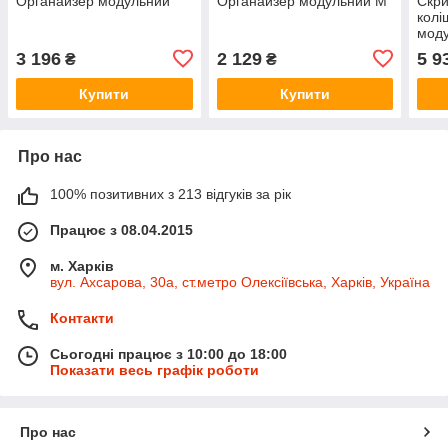
Органайзер модульний
Органайзер модульний M
Скри
колі
моду
3 196
2 129
5 9
₴
₴
Купити
Купити
Про нас
100% позитивних з 213 відгуків за рік
Працює з 08.04.2015
м. Харків
вул. Ахсарова, 30а, ст.метро Олексіївська, Харків, Україна
Контакти
Сьогодні працює з 10:00 до 18:00
Показати весь графік роботи
Про нас