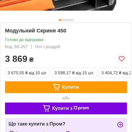
Модульний Скриня 450
Готово до відправки
Код: 84-257
Опт і роздріб
3 869
₴
3 675,55 ₴
від 10 шт.
3 598,17 ₴
від 15 шт.
3 404,72 ₴
від 2
Купити
або
Купити з
Що таке купити з Пром?