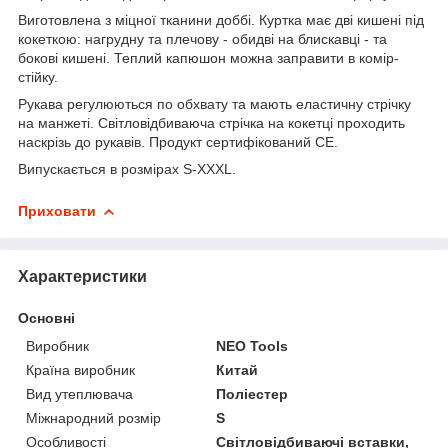
Виготовлена з міцної тканини доббі. Куртка має дві кишені під
кокеткою: нагрудну та плечову - обидві на блискавці - та
бокові кишені. Теплий капюшон можна заправити в комір-
стійку.
Рукава регулюються по обхвату та мають еластичну стрічку
на манжеті. Світловідбиваюча стрічка на кокетці проходить
наскрізь до рукавів. Продукт сертифікований CE.
Випускається в розмірах S-XXXL.
Приховати
Характеристики
Основні
Виробник
NEO Tools
Країна виробник
Китай
Вид утеплювача
Поліестер
Міжнародний розмір
S
Особливості
Світловідбиваючі вставки,