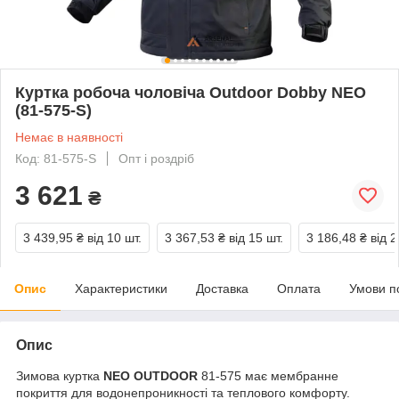
Куртка робоча чоловіча Outdoor Dobby NEO
(81-575-S)
Немає в наявності
Код: 81-575-S
Опт і роздріб
3 621
₴
3 439,95 ₴
від 10 шт.
3 367,53 ₴
від 15 шт.
3 186,48 ₴
від 2
Опис
Характеристики
Доставка
Оплата
Умови п
Опис
Зимова куртка
NEO OUTDOOR
81-575 має мембранне
покриття для водонепроникності та теплового комфорту.