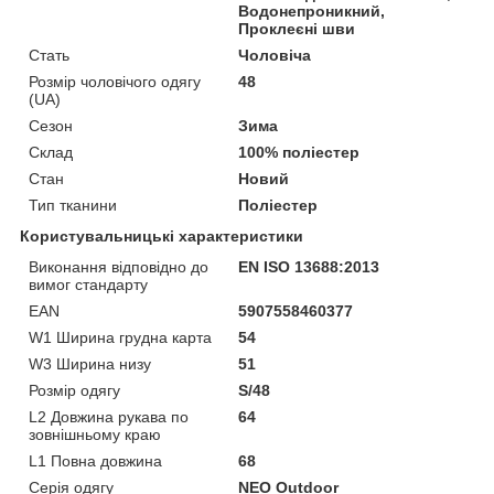
Водонепроникний,
Проклеєні шви
Стать
Чоловіча
Розмір чоловічого одягу
48
(UA)
Сезон
Зима
Склад
100% поліестер
Стан
Новий
Тип тканини
Поліестер
Користувальницькі характеристики
Виконання відповідно до
EN ISO 13688:2013
вимог стандарту
EAN
5907558460377
W1 Ширина грудна карта
54
W3 Ширина низу
51
Розмір одягу
S/48
L2 Довжина рукава по
64
зовнішньому краю
L1 Повна довжина
68
Серія одягу
NEO Outdoor