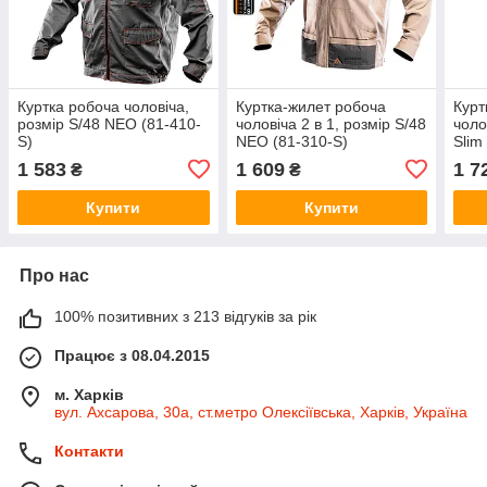
Куртка робоча чоловіча,
Куртка-жилет робоча
Курт
розмір S/48 NEO (81-410-
чоловіча 2 в 1, pозмір S/48
чоло
S)
NEO (81-310-S)
Slim
1 583
1 609
1 7
₴
₴
Купити
Купити
Про нас
100% позитивних з 213 відгуків за рік
Працює з 08.04.2015
м. Харків
вул. Ахсарова, 30а, ст.метро Олексіївська, Харків, Україна
Контакти