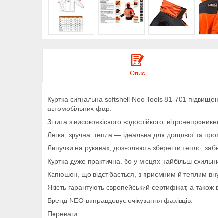
Опис
Куртка сигнальна softshell Neo Tools 81-701 підвищен
автомобільних фар.
Зшита з високоякісного водостійкого, вітронепроникно
Легка, зручна, тепла — ідеальна для дощової та про
Липучки на рукавах, дозволяють зберегти тепло, за
Куртка дуже практична, бо у місцях найбільш схильн
Капюшон, що відстібається, з приємним й теплим вн
Якість гарантують європейський сертифікат, а також
Бренд NEO виправдовує очікування фахівців.
Переваги: