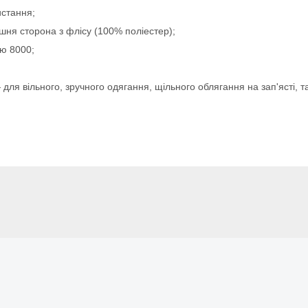
стання;
ішня сторона з флісу (100% поліестер);
тю 8000;
 для вільного, зручного одягання, щільного облягання на зап'ясті, 