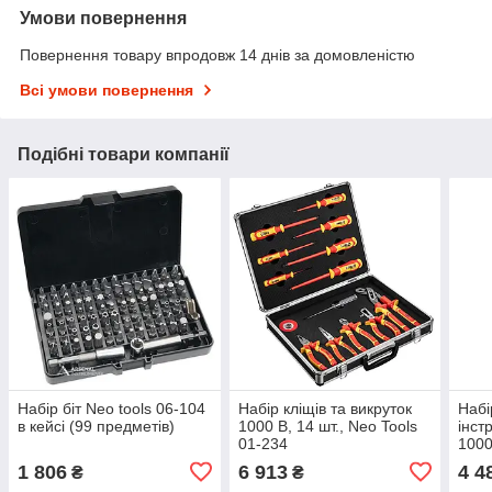
Умови повернення
Повернення товару впродовж 14 днів за домовленістю
Всі умови повернення
Подібні товари компанії
Набір біт Neo tools 06-104
Набір кліщів та викруток
Набі
в кейсі (99 предметів)
1000 В, 14 шт., Neo Tools
інст
01-234
1000
01-2
1 806
6 913
4 4
₴
₴