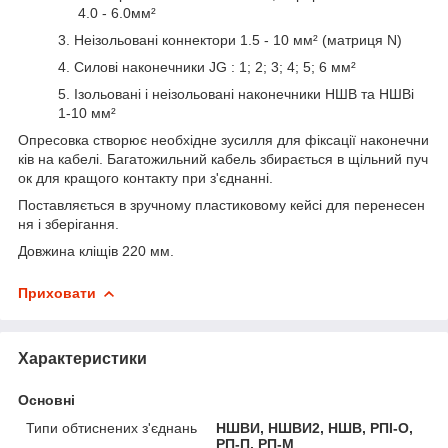
4.0 - 6.0мм²
3. Неізольовані коннектори 1.5 - 10 мм² (матриця N)
4. Силові наконечники JG : 1; 2; 3; 4; 5; 6 мм²
5. Ізольовані і неізольовані наконечники НШВ та НШВі
1-10 мм²
Опресовка створює необхідне зусилля для фіксації наконечни
ків на кабелі. Багатожильний кабель збирається в щільний пуч
ок для кращого контакту при з'єднанні.
Поставляється в зручному пластиковому кейсі для перенесен
ня і зберігання.
Довжина кліщів 220 мм.
Приховати
Характеристики
Основні
Типи обтиснених з'єднань
НШВИ, НШВИ2, НШВ, РПІ-О,
РП-П, РП-М