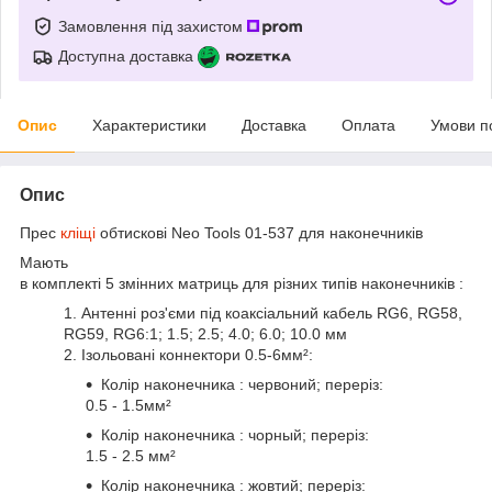
Замовлення під захистом
Доступна доставка
Опис
Характеристики
Доставка
Оплата
Умови п
Опис
Прес
кліщі
обтискові Neo Tools 01-537 для наконечників
Мають
в комплекті 5 змінних матриць для різних типів наконечників :
1. Антенні роз'єми під коаксіальний кабель RG6, RG58,
RG59, RG6:1; 1.5; 2.5; 4.0; 6.0; 10.0 мм
2. Ізольовані коннектори 0.5-6мм²:
Колір наконечника : червоний; переріз:
0.5 - 1.5мм²
Колір наконечника : чорный; переріз:
1.5 - 2.5 мм²
Колір наконечника : жовтий; переріз: