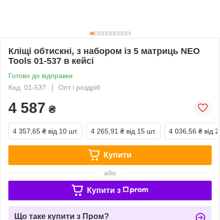
Кліщі обтискні, з набором із 5 матриць NEO
Tools 01-537 в кейсі
Готово до відправки
Код: 01-537
Опт і роздріб
4 587
₴
4 357,65 ₴
від 10 шт.
4 265,91 ₴
від 15 шт.
4 036,56 ₴
від 2
Купити
або
Купити з
Що таке купити з Пром?