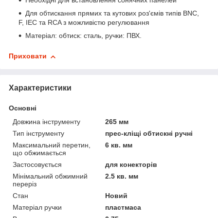
Необхідні для встановлення сонячних панелей
Для обтискання прямих та кутових роз'ємів типів BNC,
F, IEC та RCA з можливістю регулювання
Матеріал: обтиск: сталь, ручки: ПВХ.
Приховати
Характеристики
Основні
Довжина інструменту
265 мм
Тип інструменту
прес-кліщі обтискні ручні
Максимальний перетин,
6 кв. мм
що обжимається
Застосовується
для конекторів
Мінімальний обжимний
2.5 кв. мм
переріз
Стан
Новий
Матеріал ручки
пластмаса