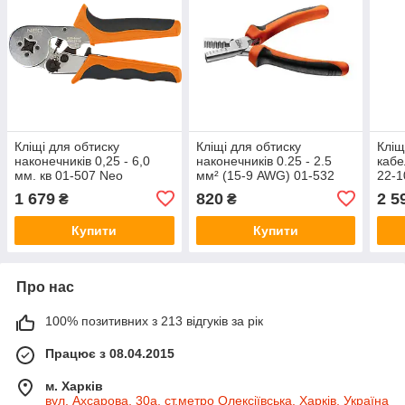
Кліщі для обтиску
Кліщі для обтиску
Кліщ
наконечників 0,25 - 6,0
наконечників 0.25 - 2.5
кабе
мм. кв 01-507 Neo
мм² (15-9 AWG) 01-532
22-1
Neo
1 679
820
2 5
₴
₴
Купити
Купити
Про нас
100% позитивних з 213 відгуків за рік
Працює з 08.04.2015
м. Харків
вул. Ахсарова, 30а, ст.метро Олексіївська, Харків, Україна