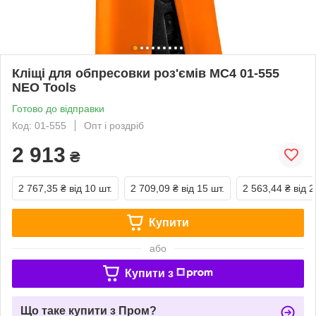
Кліщі для обпресовки роз'ємів MC4 01-555
NEO Tools
Готово до відправки
Код: 01-555
Опт і роздріб
2 913
₴
2 767,35 ₴
від 10 шт.
2 709,09 ₴
від 15 шт.
2 563,44 ₴
від 2
Купити
або
Купити з
Що таке купити з Пром?