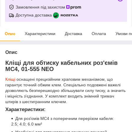
Замовлення під захистом
Доступна доставка
Опис
Характеристики
Доставка
Оплата
Умови п
Опис
Кліщі для обтиску кабельних роз'ємів
MC4, 01-555 NEO
Кліщі
оснащені прецизійним храповим механізмом, що
гарантує точний обжим клем. Спеціально подовжені важелі
дозволяють безперешкодно збільшувати силу тиску, а значить
і міцність з'єднання. У комплект входить знімний тримач
штирів з шестигранним ключем.
Характеристики:
Для роз'ємів MC4 з поперечним перерізом кабеля:
2.5; 4.0; 6.0 мм²