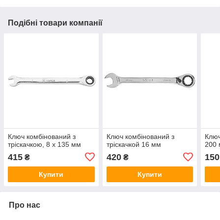
Подібні товари компанії
Ключ комбінований з
Ключ комбінований з
Ключ
тріскачкою, 8 х 135 мм
тріскачкой 16 мм
200 
415
420
150
₴
₴
Купити
Купити
Про нас