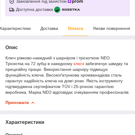
Замовлення під захистом
Доступна доставка
Характеристики
Доставка
Оплата
Умови повернення
Опис
Ключ ріжково-накидний з шарніром і тріскоткою NEO.
Тріскотка на 72 зубці в накидному
ключі
забезпечує швидку та
прецизійну працю. Використання шарніру підвищує
функційність ключа. Високоґатункова хромванадієва сталь
гарантує надійність ключа на довгі роки. Якість інструменту
підтверджена сертифікатом TÜV і 25-річною гарантією
виробника. Марка NEO відповідає очікуванням професіоналів.
Приховати
Характеристики
Основні