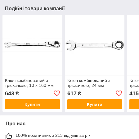
Подібні товари компанії
Ключ комбінований з
Ключ комбінований з
Ключ
тріскачкою, 10 x 160 мм
тріскачкою, 24 мм
тріс
643
617
415
₴
₴
Купити
Купити
Про нас
100% позитивних з 213 відгуків за рік