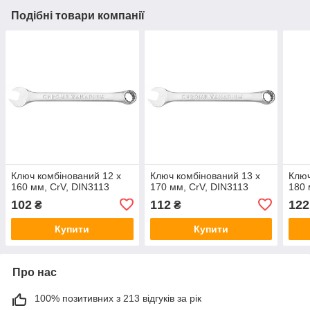
Подібні товари компанії
Ключ комбінований 12 x
Ключ комбінований 13 x
Ключ
160 мм, CrV, DIN3113
170 мм, CrV, DIN3113
180 
102
112
122
₴
₴
Купити
Купити
Про нас
100% позитивних з 213 відгуків за рік