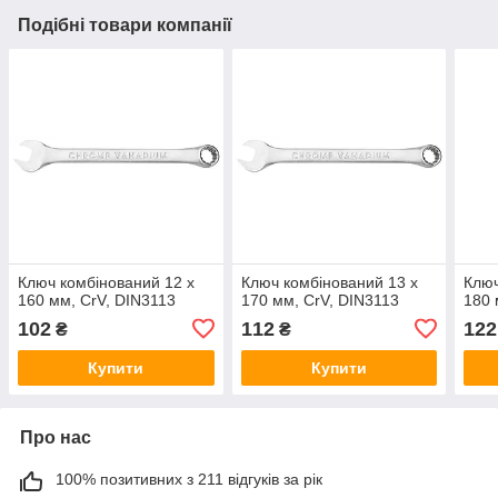
Подібні товари компанії
Ключ комбінований 12 x
Ключ комбінований 13 x
Ключ
160 мм, CrV, DIN3113
170 мм, CrV, DIN3113
180 
102
112
122
₴
₴
Купити
Купити
Про нас
100% позитивних з 211 відгуків за рік