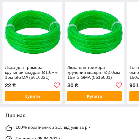
Ліска для тримера
Ліска для тримера
Точн
кручений квадрат Ø1.6мм
кручений квадрат Ø2.0мм
осно
15м SIGMA (5616021)
15м SIGMA (5616031)
150
22
30
901
₴
₴
Купити
Купити
Про нас
100% позитивних з 213 відгуків за рік
Працює з 08.04.2015