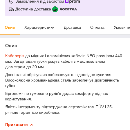
Замовлення під захистом
Доступна доставка
Опис
Характеристики
Доставка
Оплата
Умови п
Опис
Кабелеріз
до мідних і алюмінієвих кабелів NEO розміром 440
мм. Загартовані губки ріжуть кабелі з максимальним
діаметром до 20 мм.
Довгі плечі обрізувача забезпечують відповідне зусилля.
Високоякісна хромванадієва сталь забезпечує довговічність
губок.
Ергономічне гумоване руків’я додає комфорту під час
користування.
Якість інструменту підтверджена сертифікатом TÜV і 25-
річною гарантією виробника.
Приховати