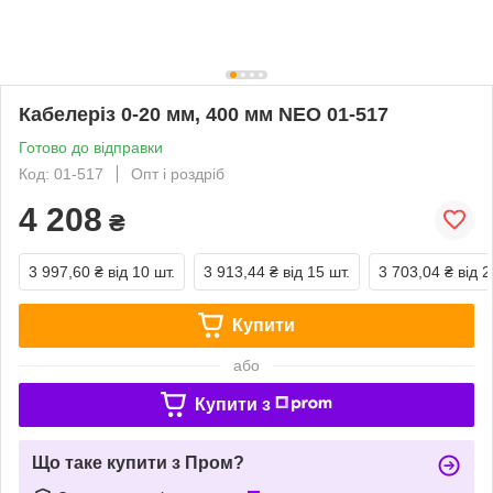
Кабелеріз 0-20 мм, 400 мм NEO 01-517
Готово до відправки
Код: 01-517
Опт і роздріб
4 208
₴
3 997,60 ₴
від 10 шт.
3 913,44 ₴
від 15 шт.
3 703,04 ₴
від 2
Купити
або
Купити з
Що таке купити з Пром?