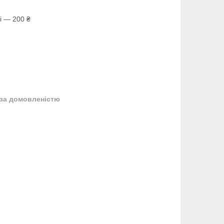
і — 200 ₴
за домовленістю