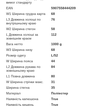
вимог стандарту
EAN
5907558444209
W1 Ширина грудна карта
68
L3 Довжина холоші по
76
внутрішньому краю
W2 Ширина стегон
58
L Довжина холоші за
112
зовнішнім краєм
Вага нетто
1000 g
W3 Ширина низу
68
Розмір одягу
L/52
W Ширина пояса
44
L2 Довжина рукава по
84
зовнішньому краю
L1 Повна довжина
80
W Ширина стрічки макс.
31
Ширина стегна
35
Матеріал
Поліестер
Наявність капюшона
True
Наявність кишень
True