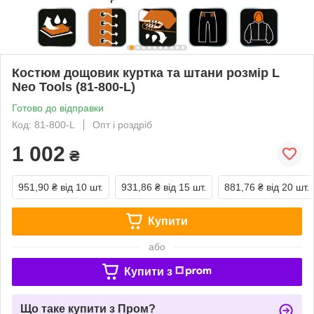
Костюм дощовик куртка та штани розмір L
Neo Tools (81-800-L)
Готово до відправки
Код: 81-800-L
Опт і роздріб
1 002
₴
951,90 ₴
від 10 шт.
931,86 ₴
від 15 шт.
881,76 ₴
від 20 шт.
Купити
або
Купити з
Що таке купити з Пром?