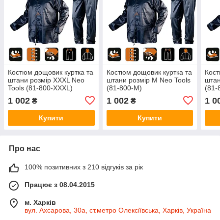
Костюм дощовик куртка та
Костюм дощовик куртка та
Кост
штани розмір XXXL Neo
штани розмір M Neo Tools
штан
Tools (81-800-XXXL)
(81-800-M)
(81-
1 002
1 002
1 0
₴
₴
Купити
Купити
Про нас
100% позитивних з 210 відгуків за рік
Працює з 08.04.2015
м. Харків
вул. Ахсарова, 30а, ст.метро Олексіївська, Харків, Україна