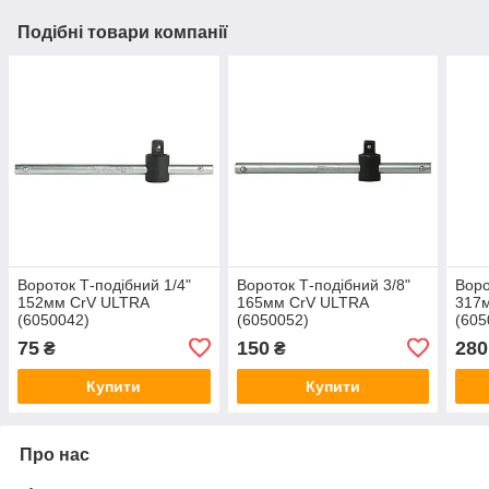
Подібні товари компанії
Вороток Т-подібний 1/4"
Вороток Т-подібний 3/8"
Воро
152мм CrV ULTRA
165мм CrV ULTRA
317
(6050042)
(6050052)
(605
75
150
280
₴
₴
Купити
Купити
Про нас