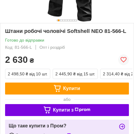
Штани робочі чоловічі Softshell NEO 81-566-L
Готово до відправки
Код: 81-566-L
Опт і роздріб
2 630
₴
2 498,50 ₴
від 10 шт.
2 445,90 ₴
від 15 шт.
2 314,40 ₴
від 2
Купити
або
Купити з
Що таке купити з Пром?