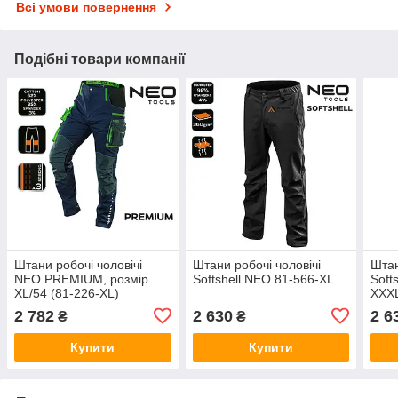
Всі умови повернення
Подібні товари компанії
Штани робочі чоловічі
Штани робочі чоловічі
Штан
NEO PREMIUM, розмір
Softshell NEO 81-566-XL
Soft
XL/54 (81-226-XL)
XXX
2 782
2 630
2 6
₴
₴
Купити
Купити