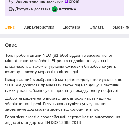
Замовлення під захистом
Доступна доставка
Опис
Характеристики
Доставка
Оплата
Умови п
Опис
Теплі робочі штани NEO (81-566) відшиті з високоякісної
міцної тканини softshell. Вітро- та водовідштовхувальні
властивості, а також внутрішній флісовий бік забезпечують
комфорт також у морозні та вітряні дні.
Використаний мембранний матеріал водовідштовхувальністю
5000 мм дозволяє працювати також під час дощу. Еластичні
гумки у пасі забезпечують простішу посадку одягу по фігурі.
Добротні кишені на блискавці дають можливість надійно
зберігати наші речі. Регульована куліска унизу штанин
забезпечує додатковий захист від холоду та вітру.
Гарантією якості є європейський сертифікат та виготовлення
згідно зі стандартом EN ISO 13688:2013.