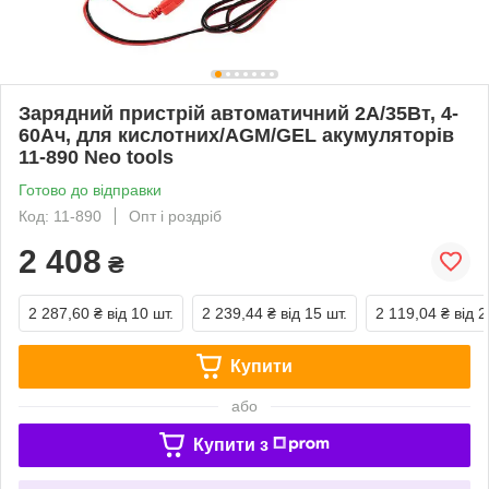
Зарядний пристрій автоматичний 2А/35Вт, 4-
60Ач, для кислотних/AGM/GEL акумуляторів
11-890 Neo tools
Готово до відправки
Код: 11-890
Опт і роздріб
2 408
₴
2 287,60 ₴
від 10 шт.
2 239,44 ₴
від 15 шт.
2 119,04 ₴
від 2
Купити
або
Купити з