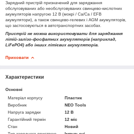
Зарядний пристрій призначений для заряджання
обслуговуваних або необслуговуваних свинцево-кислотних
акумуляторів напругою 12 В (мокрі / Ca/Ca / EFB
акумулятори), а також свинцево-гелевих і AGM акумуляторів,
що застосовуються в автотранспортних засобах.
Пристрій не можна використовувати для заряджання
літій-залізо-фосфатних акумуляторів (наприклад,
LiFePO4) або інших літієвих акумуляторів.
Приховати
Характеристики
Основні
Матеріал корпусу
Пластик
Виробник
NEO Tools
Напруга зарядки
12 В
Гарантійний термін
12 міс
Стан
Новий
Тип зарядного пристрою
Імпульсні