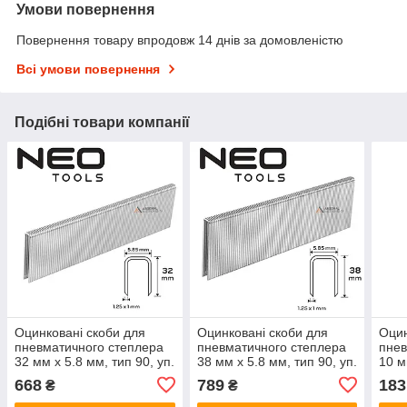
Умови повернення
Повернення товару впродовж 14 днів за домовленістю
Всі умови повернення
Подібні товари компанії
Оцинковані скоби для
Оцинковані скоби для
Оцин
пневматичного степлера
пневматичного степлера
пнев
32 мм x 5.8 мм, тип 90, уп.
38 мм x 5.8 мм, тип 90, уп.
10 м
4000 шт. NEO 14-628
4000 шт. NEO 14-630
уп. 
668
789
183
₴
₴