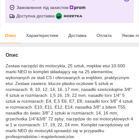
Замовлення під захистом
Доступна доставка
Опис
Характеристики
Доставка
Оплата
Умови п
Опис
Zestaw narzędzi do motocykla, 25 sztuk, miękkie etui 10-500
marki NEO to komplet składający się na 25 elementów,
wykonanych ze stali CS i oferowanych w miękkim, praktycznym
etui. Zestaw zawiera: klucze płasko-oczkowe 5 sztuk w
rozmiarach: 8, 10, 12, 14, 16, 17 mm; nasadki sześciokątne 3/8"
4 sztuk w rozmiarach: 1,5 16, 19, 22 mm; nasadki torx 1/4" 5
sztuk w rozmiarach: E4, E,5 E6, E7, E8; nasadki torx 3/8" 4 sztuk
w rozmiarach: E10, E11, E12, E14; nasadka 3/8" z bitem T55;
nasadka do świec 3/8" 2 sztuki w rozmiarach: 14, 16 mm;
grzechotka 1/4"&3/8" 72 zęby; narzędzie do osi motocyklowych 4
w 1 w rozmiarach: 17, 19, 22, 24 mm. Komplet narzędziowy od
marki NEO do motocykli sprawdzi się w przypadku
profesjonalistów i majsterkowiczów.