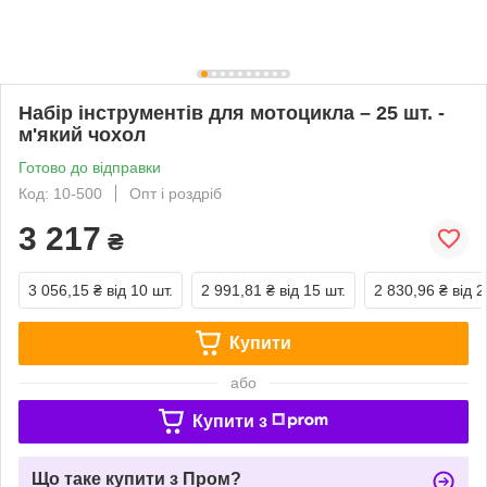
Набір інструментів для мотоцикла – 25 шт. -
м'який чохол
Готово до відправки
Код: 10-500
Опт і роздріб
3 217
₴
3 056,15 ₴
від 10 шт.
2 991,81 ₴
від 15 шт.
2 830,96 ₴
від 2
Купити
або
Купити з
Що таке купити з Пром?