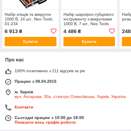
Набір кліщів та викруток
Набір шарнірно-губцевого
Набі
1000 В, 14 шт., Neo Tools
інструменту з викрутками
розк
01-234
1000 В, 7 шт., Neo Tools
01-235
6 913
4 486
248
₴
₴
Купити
Купити
Про нас
100% позитивних з 211 відгуків за рік
Працює з 08.04.2015
м. Харків
вул. Ахсарова, 30а, ст.метро Олексіївська, Харків, Україна
Контакти
Сьогодні працює з 10:00 до 18:00
Показати весь графік роботи