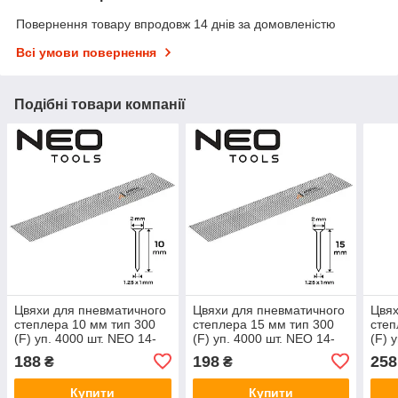
Повернення товару впродовж 14 днів за домовленістю
Всі умови повернення
Подібні товари компанії
Цвяхи для пневматичного
Цвяхи для пневматичного
Цвях
степлера 10 мм тип 300
степлера 15 мм тип 300
степ
(F) уп. 4000 шт. NEO 14-
(F) уп. 4000 шт. NEO 14-
(F) 
650
651
652
188
198
258
₴
₴
Купити
Купити