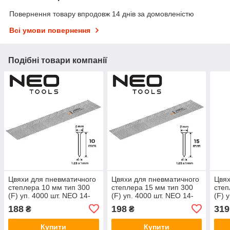
Повернення товару впродовж 14 днів за домовленістю
Всі умови повернення
Подібні товари компанії
Цвяхи для пневматичного
Цвяхи для пневматичного
Цвях
степлера 10 мм тип 300
степлера 15 мм тип 300
степ
(F) уп. 4000 шт. NEO 14-
(F) уп. 4000 шт. NEO 14-
(F) 
650
651
653
188
198
319
₴
₴
Купити
Купити