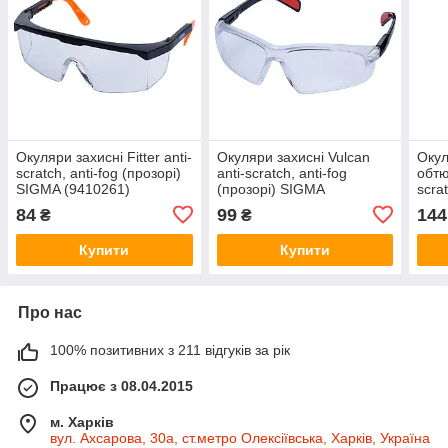
Окуляри захисні Fitter anti-
Окуляри захисні Vulcan
Окул
scratch, anti-fog (прозорі)
anti-scratch, anti-fog
обтю
SIGMA (9410261)
(прозорі) SIGMA
scra
(9410481)
SIGM
84
99
144
₴
₴
Купити
Купити
Про нас
100% позитивних з 211 відгуків за рік
Працює з 08.04.2015
м. Харків
вул. Ахсарова, 30а, ст.метро Олексіївська, Харків, Україна