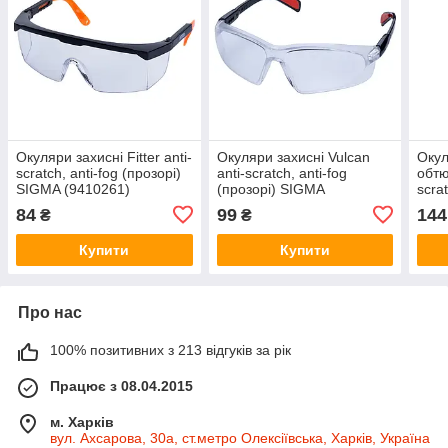
Окуляри захисні Fitter anti-
Окуляри захисні Vulcan
Окул
scratch, anti-fog (прозорі)
anti-scratch, anti-fog
обтю
SIGMA (9410261)
(прозорі) SIGMA
scra
(9410481)
SIGM
84
99
144
₴
₴
Купити
Купити
Про нас
100% позитивних з 213 відгуків за рік
Працює з 08.04.2015
м. Харків
вул. Ахсарова, 30а, ст.метро Олексіївська, Харків, Україна