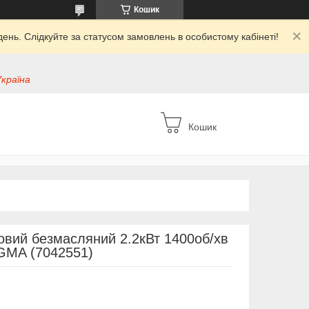
Кошик
ень. Слідкуйте за статусом замовлень в особистому кабінеті!
Україна
Кошик
овий безмасляний 2.2кВт 1400об/хв
IGMA (7042551)