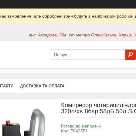
ймає замовлення, але оброблені вони будуть в найближчий робочий д
вул. Ахсарова, 30а, ст.метро Олексіївська, Харків, 
НТАКТИ
ДОСТАВКА ТА ОПЛАТА
Компресор чотирициліндр
320л/хв 8бар 58дБ 50л S
Готово до відправки
Код:
7042551