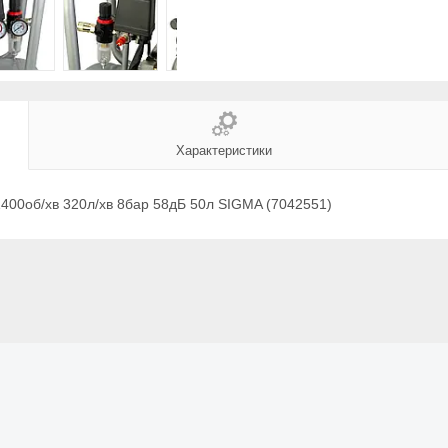
Характеристики
400об/хв 320л/хв 8бар 58дБ 50л SIGMA (7042551)