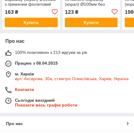
з тримачем фіолетовий
(корал) Ø100мм без
(кор
жорсткий SIGMA
тримача фіолетовий
трим
163
123
198
₴
₴
(9175181)
жорсткий SIGMA
жорс
(9175661)
(917
Купити
Купити
Про нас
100% позитивних з 213 відгуків за рік
Працює з 08.04.2015
м. Харків
вул. Ахсарова, 30а, ст.метро Олексіївська, Харків, Україна
Контакти
Сьогодні вихідний
Показати весь графік роботи
Про нас