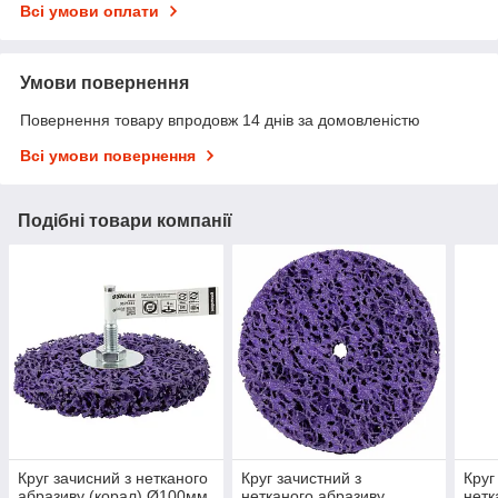
Всі умови оплати
Умови повернення
Повернення товару впродовж 14 днів за домовленістю
Всі умови повернення
Подібні товари компанії
Круг зачисний з нетканого
Круг зачистний з
Круг
абразиву (корал) Ø100мм
нетканого абразиву
нетк