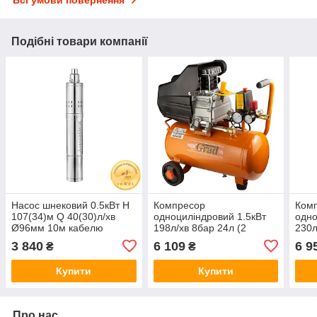
Всі умови повернення
Подібні товари компанії
Насос шнековий 0.5кВт H
Компресор
Ком
107(34)м Q 40(30)л/хв
одноциліндровий 1.5кВт
одно
Ø96мм 10м кабелю
198л/хв 8бар 24л (2
230л
AQUATICA 4QGDM1.8-50-
крана) GRAD (7043555)
кран
3 840
6 109
6 9
₴
₴
0.5 (778212)
Купити
Купити
Про нас