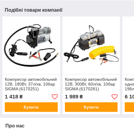
Подібні товари компанії
Компресор автомобільний
Компресор автомобільний
Ком
12В, 180Вт, 37л/хв, 10бар
12В, 300Вт, 60л/хв, 10бар
одно
SIGMA (6170251)
SIGMA (6170281)
198л
кран
1 418
1 989
6 1
₴
₴
Купити
Купити
Про нас