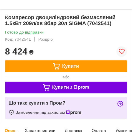
Компресор двоциліндровий безмасляний
1.5кВт 209л/хв 8бар 30л SIGMA (7042541)
Готово до відправки
Код: 7042541
Роздріб
8 424
₴
Купити
або
Купити з
Що таке купити з Пром?
Замовлення під захистом
Опис
Характеристики
Доставка
Оплата
Умови п