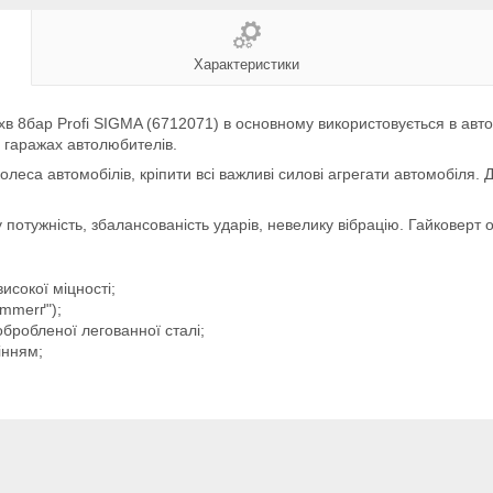
Характеристики
хв 8бар Profi SIGMA (6712071) в основному використовується в авт
 гаражах автолюбителів.
леса автомобілів, кріпити всі важливі силові агрегати автомобіля. Д
 потужність, збалансованість ударів, невелику вібрацію. Гайковерт
исокої міцності;
mmerґ");
бробленої легованної сталі;
інням;