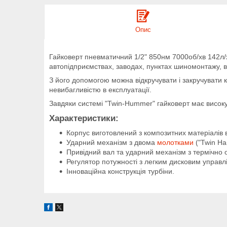
Опис
Гайковерт пневматичний 1/2" 850нм 7000об/хв 142л/
автопідприємствах, заводах, пунктах шиномонтажу, в
З його допомогою можна відкручувати і закручувати ко
невибагливістю в експлуатації.
Завдяки системі "Twin-Hummer" гайковерт має високу
Характеристики:
Корпус виготовлений з композитних матеріалів в
Ударний механізм з двома
молотками
("Twin Ha
Привідний вал та ударний механізм з термічно о
Регулятор потужності з легким дисковим управл
Інноваційна конструкція турбіни.