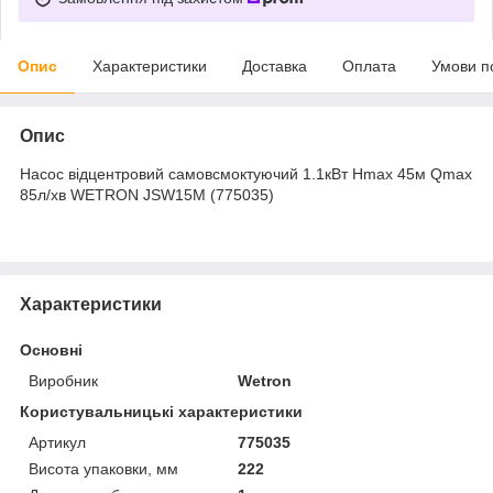
Опис
Характеристики
Доставка
Оплата
Умови п
Опис
Насос відцентровий самовсмоктуючий 1.1кВт Hmax 45м Qmax
85л/хв WETRON JSW15M (775035)
Характеристики
Основні
Виробник
Wetron
Користувальницькі характеристики
Артикул
775035
Висота упаковки, мм
222