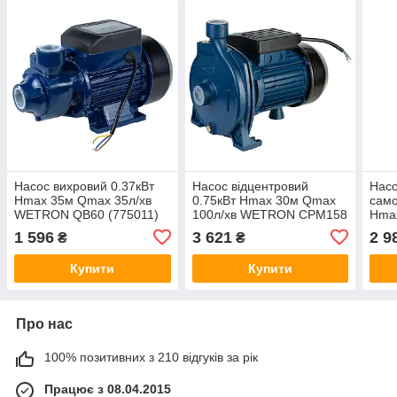
Насос вихровий 0.37кВт
Насос відцентровий
Насо
Hmax 35м Qmax 35л/хв
0.75кВт Hmax 30м Qmax
само
WETRON QB60 (775011)
100л/хв WETRON CPM158
Hma
(775021)
WET
1 596
3 621
2 9
₴
₴
(775
Купити
Купити
Про нас
100% позитивних з 210 відгуків за рік
Працює з 08.04.2015