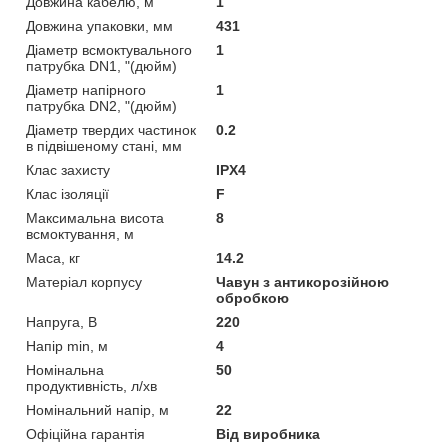
Довжина кабелю, м
1
Довжина упаковки, мм
431
Діаметр всмоктувального
1
патрубка DN1, "(дюйм)
Діаметр напірного
1
патрубка DN2, "(дюйм)
Діаметр твердих частинок
0.2
в підвішеному стані, мм
Клас захисту
IPX4
Клас ізоляції
F
Максимальна висота
8
всмоктування, м
Маса, кг
14.2
Матеріал корпусу
Чавун з антикорозійною
обробкою
Напруга, В
220
Напір min, м
4
Номінальна
50
продуктивність, л/хв
Номінальний напір, м
22
Офіційна гарантія
Від виробника