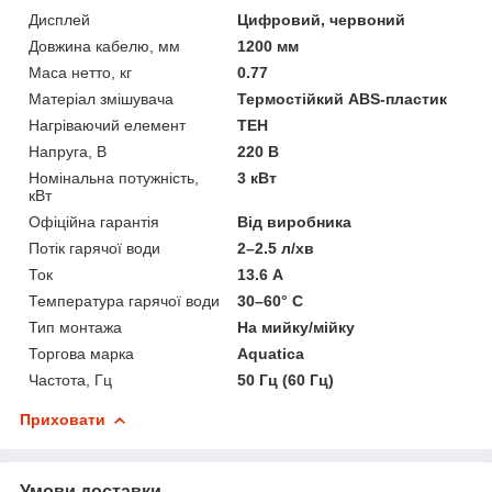
Дисплей
Цифровий, червоний
Довжина кабелю, мм
1200 мм
Маса нетто, кг
0.77
Матеріал змішувача
Термостійкий ABS-пластик
Нагріваючий елемент
ТЕН
Напруга, В
220 В
Номінальна потужність,
3 кВт
кВт
Офіційна гарантія
Від виробника
Потік гарячої води
2–2.5 л/хв
Ток
13.6 А
Температура гарячої води
30–60° С
Тип монтажа
На мийку/мійку
Торгова марка
Aquatica
Частота, Гц
50 Гц (60 Гц)
Приховати
Умови доставки