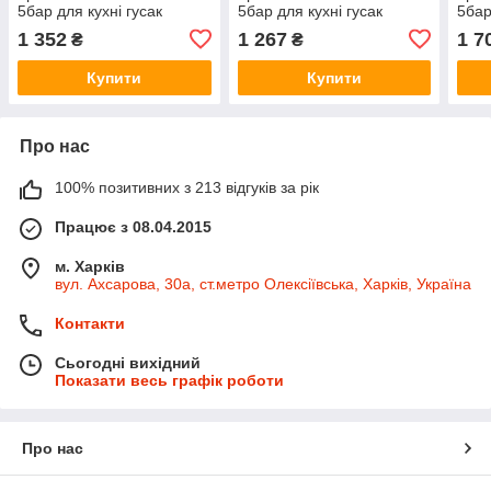
5бар для кухні гусак
5бар для кухні гусак
5бар
прямий на гайці з
гофрований на гайці
на г
1 352
1 267
1 7
₴
₴
дисплеєм AQUATICA (NZ-
AQUATICA (NZ-6B312W)
(HZ
6B242W)
Купити
Купити
Про нас
100% позитивних з 213 відгуків за рік
Працює з 08.04.2015
м. Харків
вул. Ахсарова, 30а, ст.метро Олексіївська, Харків, Україна
Контакти
Сьогодні вихідний
Показати весь графік роботи
Про нас