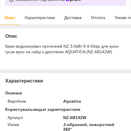
Опис
Характеристики
Доставка
Оплата
Умови п
Опис
Кран-водонагрівач проточний NZ 3.0кВт 0.4-5бар для кухні
гусак вухо на гайці з дисплеєм AQUATICA (NZ-6B142W)
Характеристики
Основні
Виробник
Aquatica
Користувальницькі характеристики
Артикул
NZ-6B142W
Излив
J-образний, поворотний
360°