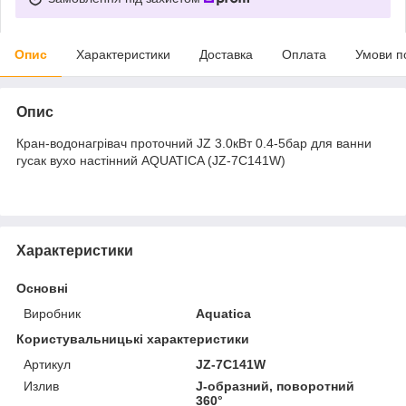
Опис
Характеристики
Доставка
Оплата
Умови п
Опис
Кран-водонагрівач проточний JZ 3.0кВт 0.4-5бар для ванни
гусак вухо настінний AQUATICA (JZ-7C141W)
Характеристики
Основні
Виробник
Aquatica
Користувальницькі характеристики
Артикул
JZ-7C141W
Излив
J-образний, поворотний
360°