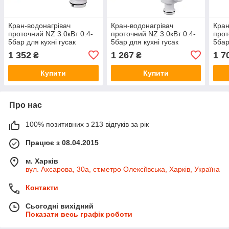
Кран-водонагрівач
Кран-водонагрівач
Кран
проточний NZ 3.0кВт 0.4-
проточний NZ 3.0кВт 0.4-
прот
5бар для кухні гусак
5бар для кухні гусак
5бар
прямий на гайці з
гофрований на гайці
на г
1 352
1 267
1 7
₴
₴
дисплеєм AQUATICA (NZ-
AQUATICA (NZ-6B312W)
(HZ
6B242W)
Купити
Купити
Про нас
100% позитивних з 213 відгуків за рік
Працює з 08.04.2015
м. Харків
вул. Ахсарова, 30а, ст.метро Олексіївська, Харків, Україна
Контакти
Сьогодні вихідний
Показати весь графік роботи