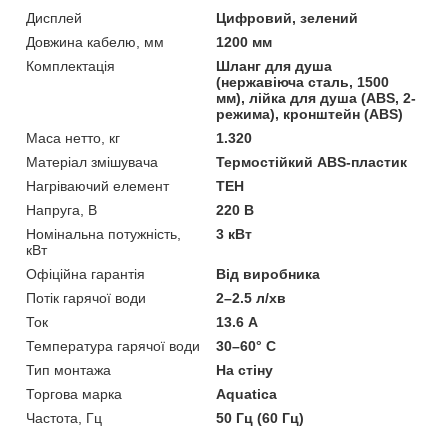
Дисплей
Цифровий, зелений
Довжина кабелю, мм
1200 мм
Комплектація
Шланг для душа
(нержавіюча сталь, 1500
мм), лійка для душа (АВS, 2-
режима), кронштейн (ABS)
Маса нетто, кг
1.320
Матеріал змішувача
Термостійкий ABS-пластик
Нагріваючий елемент
ТЕН
Напруга, В
220 В
Номінальна потужність,
3 кВт
кВт
Офіційна гарантія
Від виробника
Потік гарячої води
2–2.5 л/хв
Ток
13.6 А
Температура гарячої води
30–60° С
Тип монтажа
На стіну
Торгова марка
Aquatica
Частота, Гц
50 Гц (60 Гц)