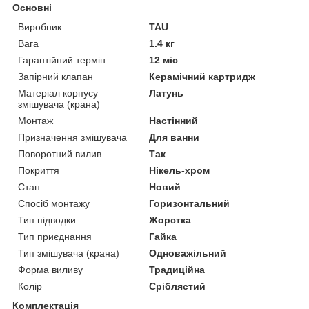
Основні
Виробник
TAU
Вага
1.4 кг
Гарантійний термін
12 міс
Запірний клапан
Керамічний картридж
Матеріал корпусу
Латунь
змішувача (крана)
Монтаж
Настінний
Призначення змішувача
Для ванни
Поворотний вилив
Так
Покриття
Нікель-хром
Стан
Новий
Спосіб монтажу
Горизонтальний
Тип підводки
Жорстка
Тип приєднання
Гайка
Тип змішувача (крана)
Одноважільний
Форма виливу
Традиційна
Колір
Сріблястий
Комплектація