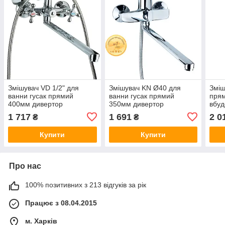
Змішувач VD 1/2" для
Змішувач KN Ø40 для
Зміш
ванни гусак прямий
ванни гусак прямий
пря
400мм дивертор
350мм дивертор
вбуд
вбудований картріджний
вбудований картріджний
TAU
1 717
1 691
2 0
₴
₴
TAU (VD-2C261C)
AQUATICA (KN-2C228C)
Купити
Купити
Про нас
100% позитивних з 213 відгуків за рік
Працює з 08.04.2015
м. Харків