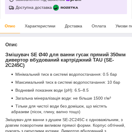
Доступна доставка
Опис
Характеристики
Доставка
Оплата
Умови п
Опис
Змішувач SE Ø40 для ванни гусак прямий 350мм
дивертор вбудований картріджний TAU (SE-
2C245C)
Мінімальний тиск в системі водопостачання: 0.5 бар
Максимальний тиск в системі водопостачання: 10 бар
Водневий показник води (pH): 6.5–8.5
Загальна мінералізація води: не більше 1500 г/м³
Тільки для чистої води без домішок, що містять
абразиви (пісок, глину, вапно тощо)
Змішувач для ванни з душем SE-2C245C є одноважільним, з
довгим поворотним виливом прямої форми. Корпус обтічний,
рукоять з округлими кутами. Дивертор вбудований з