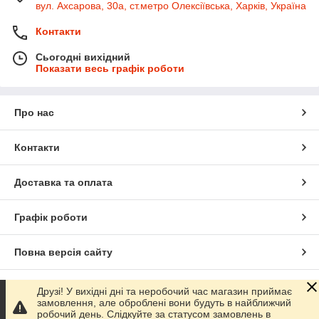
вул. Ахсарова, 30а, ст.метро Олексіївська, Харків, Україна
Контакти
Сьогодні вихідний
Показати весь графік роботи
Про нас
Контакти
Доставка та оплата
Графік роботи
Повна версія сайту
Сайт створено на маркетплейсі
Prom.ua
Друзі! У вихідні дні та неробочий час магазин приймає
замовлення, але оброблені вони будуть в найближчий
робочий день. Слідкуйте за статусом замовлень в