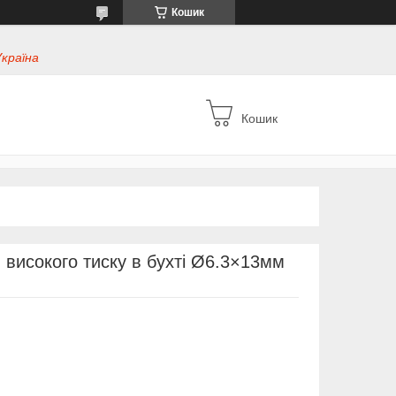
Кошик
Україна
Кошик
високого тиску в бухті Ø6.3×13мм