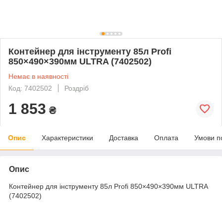
Контейнер для інструменту 85л Profi
850×490×390мм ULTRA (7402502)
Немає в наявності
Код: 7402502
Роздріб
1 853
₴
Опис
Характеристики
Доставка
Оплата
Умови п
Опис
Контейнер для інструменту 85л Profi 850×490×390мм ULTRA
(7402502)