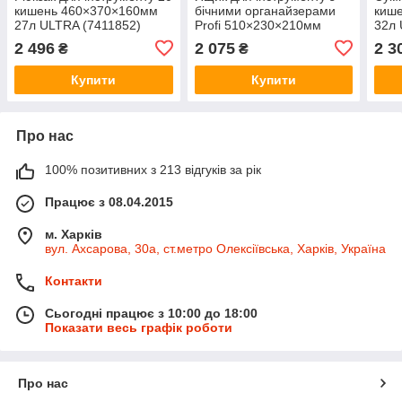
кишень 460×370×160мм
бічними органайзерами
киш
27л ULTRA (7411852)
Profi 510×230×210мм
32л 
ULTRA (7402402)
2 496
2 075
2 3
₴
₴
Купити
Купити
Про нас
100% позитивних з 213 відгуків за рік
Працює з 08.04.2015
м. Харків
вул. Ахсарова, 30а, ст.метро Олексіївська, Харків, Україна
Контакти
Сьогодні працює з 10:00 до 18:00
Показати весь графік роботи
Про нас